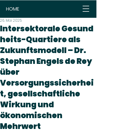
HOME
26. Mai 2025
Intersektorale Gesund
heits-Quartiere als
Zukunftsmodell – Dr.
Stephan Engels de Rey
über
Versorgungssicherhei
t, gesellschaftliche
Wirkung und
ökonomischen
Mehrwert